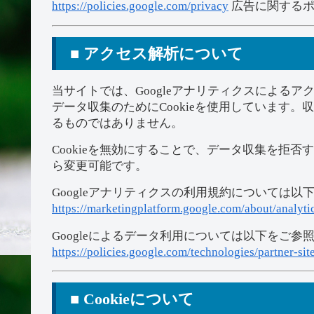
https://policies.google.com/privacy
広告に関するポ
■ アクセス解析について
当サイトでは、Googleアナリティクスによるア
データ収集のためにCookieを使用しています
るものではありません。
Cookieを無効にすることで、データ収集を拒否
ら変更可能です。
Googleアナリティクスの利用規約については以
https://marketingplatform.google.com/about/analytic
Googleによるデータ利用については以下をご参
https://policies.google.com/technologies/partner-sit
■ Cookieについて