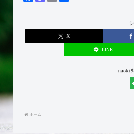
ce
as
m
有
bo
to
ail
ok
do
n
X
LINE
naok
ホーム