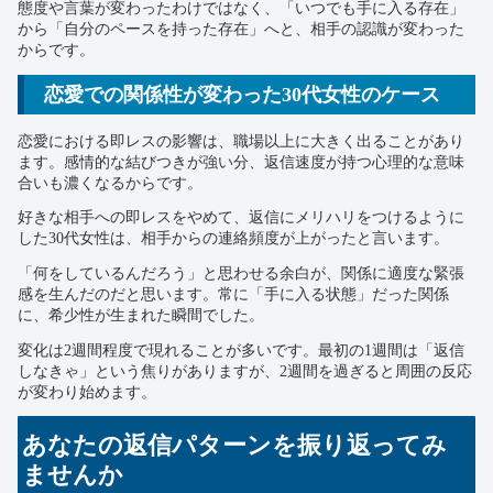
態度や言葉が変わったわけではなく、「いつでも手に入る存在」
から「自分のペースを持った存在」へと、相手の認識が変わった
からです。
恋愛での関係性が変わった30代女性のケース
恋愛における即レスの影響は、職場以上に大きく出ることがあり
ます。感情的な結びつきが強い分、返信速度が持つ心理的な意味
合いも濃くなるからです。
好きな相手への即レスをやめて、返信にメリハリをつけるように
した30代女性は、相手からの連絡頻度が上がったと言います。
「何をしているんだろう」と思わせる余白が、関係に適度な緊張
感を生んだのだと思います。常に「手に入る状態」だった関係
に、希少性が生まれた瞬間でした。
変化は2週間程度で現れることが多いです。最初の1週間は「返信
しなきゃ」という焦りがありますが、2週間を過ぎると周囲の反応
が変わり始めます。
あなたの返信パターンを振り返ってみ
ませんか