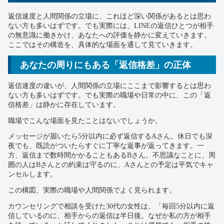
返信速度と人間関係の立場に、これほど深い関係があるとは思わ
ない方も多いはずです。でも実際には、LINEの返信ひとつが相手
の無意識に働きかけ、あなたへの評価を静かに変えていきます。
ここではその構造を、具体的な場面を通して見ていきます。
あなたの周りにもある「返信格差」の正体
返信速度の違いが、人間関係の立場にここまで影響するとは思わ
ない方も多いはずです。でも実際の職場や日常の中に、この「返
信格差」は静かに存在しています。
職場でこんな場面を見たことはないでしょうか。
メッセージが届いたら5分以内に必ず返信するAさん。休日でも深
夜でも、既読がついたらすぐに丁寧な返事が返ってきます。一
方、返信まで数時間かかることもあるBさん。不思議なことに、周
囲の人はBさんとの約束は守るのに、Aさんとの予定は平気でキャ
ンセルします。
この構図、実際の職場や人間関係でよく見られます。
カウンセリングで相談を受けた30代の女性は、「毎回5分以内に返
信しているのに、相手からの返信は半日後。なぜか私の方が相手