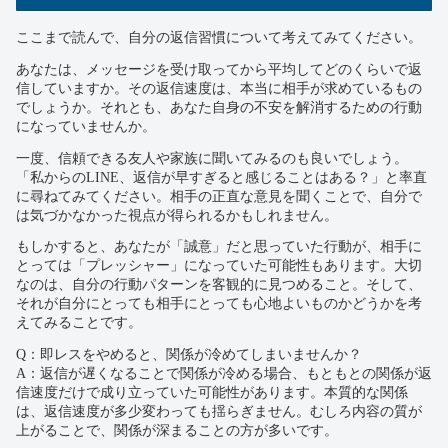
ここまで読んで、自分の返信習慣について考えてみてください。
あなたは、メッセージを受け取ってから平均してどのくらいで返
信していますか。その返信速度は、本当に相手が求めているもの
でしょうか。それとも、あなた自身の不安を解消するための行動
になっていませんか。
一度、信頼できる友人や家族に聞いてみるのも良いでしょう。
「私からのLINE、返信が早すぎると感じることはある？」と率直
に尋ねてみてください。相手の正直な意見を聞くことで、自分で
は気づかなかった視点が得られるかもしれません。
もしかすると、あなたが「誠意」だと思っていた行動が、相手に
とっては「プレッシャー」になっていた可能性もあります。大切
なのは、自分の行動パターンを客観的に見つめること。そして、
それが自分にとっても相手にとっても心地よいものかどうかを考
えてみることです。
Q：即レスをやめると、関係が冷めてしまいませんか？
A：返信が遅くなることで関係が冷める場合、もともとの関係が返
信速度だけで成り立っていた可能性があります。本質的な関係
は、返信速度が多少変わっても揺らぎません。むしろ内容の質が
上がることで、関係が深まることの方が多いです。