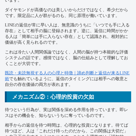
います。
ダイヤモンドが高価なのは美しいからだけではなく、希少だから
です。限定品に人が群がるのも、同じ原理が働いています。
LINEの返信が常に早い人は、無意識のうちに「いつでも手に入る
存在」として相手の脳に登録されます。逆に、返信に時間がかか
る人は「簡単には手に入らない存在」として認識され、相対的に
価値が高く見られるのです。
これは冷たい人間関係論ではなく、人間の脳が持つ本能的な評価
システムの話です。感情ではなく、脳の仕組みとして理解してお
くことが大切です。
既読・未読無視する人の心理と特徴｜諦め判断と返信が来るLINE
術
でも触れているように、返信のタイミングには相手への敬意と
自分の存在価値の両方が表れます。
メカニズム②：心理的投資の欠如
待つという行為が、実は関係を深める作用を持っています。即レ
スはその機会を、知らないうちに奪っているのです。
相手からの返信を待つ時間は、心理的な投資になります。待てば
待つほど、人は「これだけ待ったのだから、この関係は大切だ」