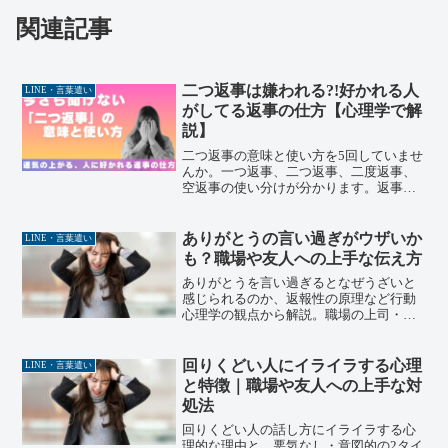
関連記事
二つ返事は嫌われる?!好かれる人
LINE・言葉遣い
がしてる返事の仕方【心理学で解
説】
二つ返事の意味と使い方を5回していませ
んか。一つ返事、二つ返事、二度返事、
空返事の使い分けが分かります。返事一
つで人間関係も変わってきます。何気な
く生活や仕事で使っている返事が実はNG
なのてこともあります。正しい返事をマ
ありがとうの言い過ぎがウザいか
LINE・言葉遣い
スターして人に好かれる返事を徹底解説
も？職場や友人への上手な伝え方
しています。
ありがとうを言い過ぎるとなぜうざいと
感じられるのか、返報性の原理など行動
心理学の観点から解説。職場の上司・同
僚・部下、友人・家族それぞれへの上手
な伝え方と言い換え表を紹介します。上
級心理カウンセラーの筆者が、飲食店経
回りくどい人にイライラする心理
LINE・言葉遣い
営15年・カウンセリング現場の実体験を
と特徴｜職場や友人への上手な対
もとに解説。
処法
回りくどい人の話し方にイライラする心
理的な理由と、悪気なし・意図的の2タイ