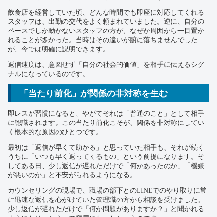
飲食店を経営していた頃、どんな時間でも即座に対応してくれる
スタッフは、出勤の交代をよく頼まれていました。逆に、自分の
ペースでしか動かないスタッフの方が、なぜか周囲から一目置か
れることが多かった。当時はその違いが腑に落ちませんでした
が、今では明確に説明できます。
返信速度は、意図せず「自分の社会的価値」を相手に伝えるシグ
ナルになっているのです。
「当たり前化」が関係の非対称を生む
即レスが習慣になると、やがてそれは「普通のこと」として相手
に認識されます。この当たり前化こそが、関係を非対称にしてい
く根本的な原因のひとつです。
最初は「返信が早くて助かる」と思っていた相手も、それが続く
うちに「いつも早く返ってくるもの」という前提になります。そ
してある日、少し返信が遅れただけで「何かあったのか」「機嫌
が悪いのか」と不安がられるようになる。
カウンセリングの現場で、職場の部下とのLINEでのやり取りに常
に迅速な返信を心がけていた管理職の方から相談を受けました。
少し返信が遅れただけで「何か問題がありますか？」と聞かれる