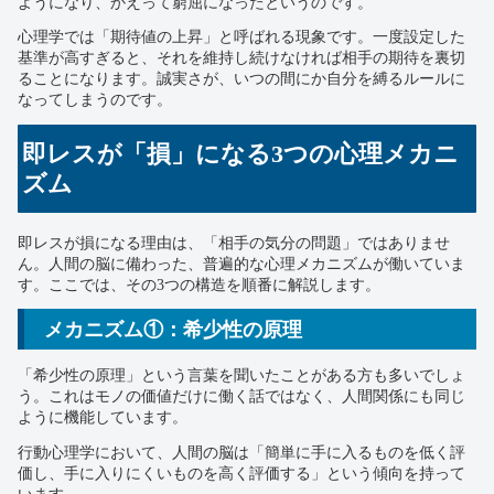
ようになり、かえって窮屈になったというのです。
心理学では「期待値の上昇」と呼ばれる現象です。一度設定した
基準が高すぎると、それを維持し続けなければ相手の期待を裏切
ることになります。誠実さが、いつの間にか自分を縛るルールに
なってしまうのです。
即レスが「損」になる3つの心理メカニ
ズム
即レスが損になる理由は、「相手の気分の問題」ではありませ
ん。人間の脳に備わった、普遍的な心理メカニズムが働いていま
す。ここでは、その3つの構造を順番に解説します。
メカニズム①：希少性の原理
「希少性の原理」という言葉を聞いたことがある方も多いでしょ
う。これはモノの価値だけに働く話ではなく、人間関係にも同じ
ように機能しています。
行動心理学において、人間の脳は「簡単に手に入るものを低く評
価し、手に入りにくいものを高く評価する」という傾向を持って