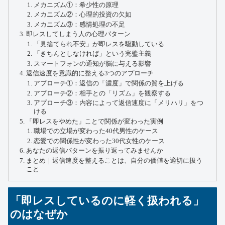
メカニズム①：希少性の原理
メカニズム②：心理的投資の欠如
メカニズム③：感情処理の不足
即レスしてしまう人の心理パターン
「見捨てられ不安」が即レスを駆動している
「きちんとしなければ」という完璧主義
スマートフォンの通知が脳に与える影響
返信速度を意識的に整える3つのアプローチ
アプローチ①：返信の「濃度」で関係の質を上げる
アプローチ②：相手との「リズム」を観察する
アプローチ③：内容によって返信速度に「メリハリ」をつ
ける
「即レスをやめた」ことで関係が変わった実例
職場での立場が変わった40代男性のケース
恋愛での関係性が変わった30代女性のケース
あなたの返信パターンを振り返ってみませんか
まとめ｜返信速度を整えることは、自分の価値を適切に扱う
こと
「即レスしているのに軽く扱われる」
のはなぜか