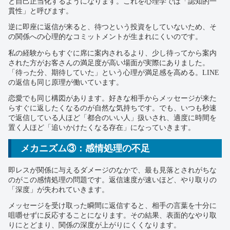
と自己正当化するようになります。これを心理学では「認知的一
貫性」と呼びます。
逆に即座に返信が来ると、待つという投資をしていないため、そ
の関係への心理的なコミットメントが生まれにくいのです。
私の経験からもすぐに席に案内されるより、少し待ってから案内
された方がお客さんの満足度が高い場面が実際にありました。
「待った分、期待していた」という心理が満足感を高める。LINE
の返信も同じ原理が働いています。
恋愛でも同じ構図があります。好きな相手からメッセージが来た
らすぐに返したくなるのが自然な気持ちです。でも、いつも秒速
で返信している人ほど「都合のいい人」扱いされ、適度に時間を
置く人ほど「追いかけたくなる存在」になっていきます。
メカニズム③：感情処理の不足
即レスが関係に与えるダメージのなかで、最も見落とされがちな
のがこの感情処理の問題です。返信速度が速いほど、やり取りの
「深度」が失われていきます。
メッセージを受け取った瞬間に返信すると、相手の言葉を十分に
咀嚼せずに反応することになります。その結果、表面的なやり取
りにとどまり、関係の深度が上がりにくくなります。