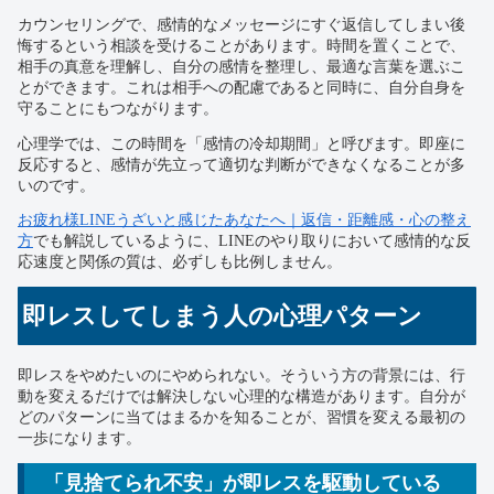
カウンセリングで、感情的なメッセージにすぐ返信してしまい後
悔するという相談を受けることがあります。時間を置くことで、
相手の真意を理解し、自分の感情を整理し、最適な言葉を選ぶこ
とができます。これは相手への配慮であると同時に、自分自身を
守ることにもつながります。
心理学では、この時間を「感情の冷却期間」と呼びます。即座に
反応すると、感情が先立って適切な判断ができなくなることが多
いのです。
お疲れ様LINEうざいと感じたあなたへ｜返信・距離感・心の整え
方
でも解説しているように、LINEのやり取りにおいて感情的な反
応速度と関係の質は、必ずしも比例しません。
即レスしてしまう人の心理パターン
即レスをやめたいのにやめられない。そういう方の背景には、行
動を変えるだけでは解決しない心理的な構造があります。自分が
どのパターンに当てはまるかを知ることが、習慣を変える最初の
一歩になります。
「見捨てられ不安」が即レスを駆動している