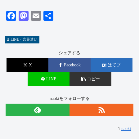
Fa
M
E
共
ce
as
m
有
bo
to
ail
LINE・言葉遣い
ok
do
n
シェアする
X
Facebook
はてブ
LINE
コピー
naokiをフォローする
naoki