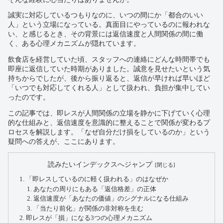
誠実に対応しているつもりなのに、いつの間にか「都合のいい
人」という立場になっている。真面目にやっているのに報われな
い、と感じるとき、その背景には返信速度と人間関係の間に働
く、ある心理メカニズムが隠れています。
飲食店を経営していた頃、スタッフへの連絡にどんな時間帯でも
即座に返信していた時期がありました。誠意を見せたいという気
持ちからでしたが、後から振り返ると、返信が早ければ早いほど
「いつでも対応してくれる人」として扱われ、負担が集中してい
ったのです。
この記事では、即レスが人間関係の立場を静かに下げていく心理
的な仕組みと、返信速度を意識的に整えることで関係が変わるプ
ロセスを解説します。「なぜ自分だけ損をしているのか」という
疑問への答えが、ここにあります。
読みたいインデックスへジャンプ
「即レスしているのに軽く扱われる」のはなぜか
あなたの周りにもある「返信格差」の正体
返信速度が「あなたの価値」のシグナルになる仕組み
「当たり前化」が関係の非対称を生む
即レスが「損」になる3つの心理メカニズム