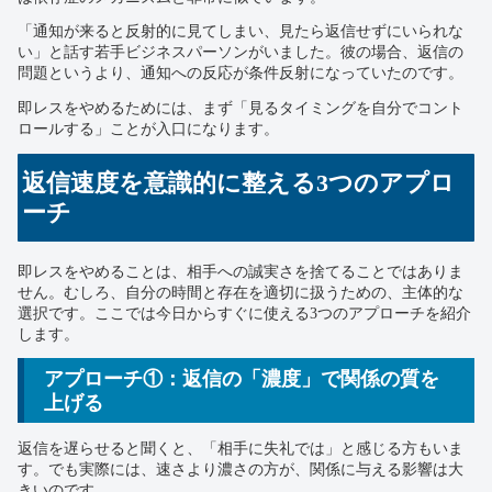
「通知が来ると反射的に見てしまい、見たら返信せずにいられな
い」と話す若手ビジネスパーソンがいました。彼の場合、返信の
問題というより、通知への反応が条件反射になっていたのです。
即レスをやめるためには、まず「見るタイミングを自分でコント
ロールする」ことが入口になります。
返信速度を意識的に整える3つのアプロ
ーチ
即レスをやめることは、相手への誠実さを捨てることではありま
せん。むしろ、自分の時間と存在を適切に扱うための、主体的な
選択です。ここでは今日からすぐに使える3つのアプローチを紹介
します。
アプローチ①：返信の「濃度」で関係の質を
上げる
返信を遅らせると聞くと、「相手に失礼では」と感じる方もいま
す。でも実際には、速さより濃さの方が、関係に与える影響は大
きいのです。