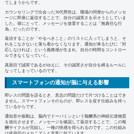
てしまうからです。
カウンセリングで出会った30代男性は、職場の同僚からのメッセ
ージに即座に返信することで、自分の誠実さを示そうとしていま
した。彼にとって、メッセージを放置することは「無責任な行
為」だったのです。
返信することが「やるべきこと」のリストに入ってしまうと、そ
れをこなさないと落ち着かなくなります。通知が来るたびに「対
応しなければ」という義務感が生まれ、自分の時間をコントロー
ルできなくなっていく。
真面目で誠実であるがゆえに、その誠実さが自分を縛るルールに
なってしまっているのです。
スマートフォンの通知が脳に与える影響
即レスの問題を語るとき、意志の問題だけで片づけることはでき
ません。スマートフォンそのものが、即レスを促す仕組みを持っ
ているからです。
通知音や振動は、脳内でドーパミンという報酬系の神経伝達物質
を放出させます。メッセージを確認して返信することで、この報
酬サイクルが完結し、一種の快感を得られるのです。この仕組み
は依存症のメカニズムと非常に似ています。