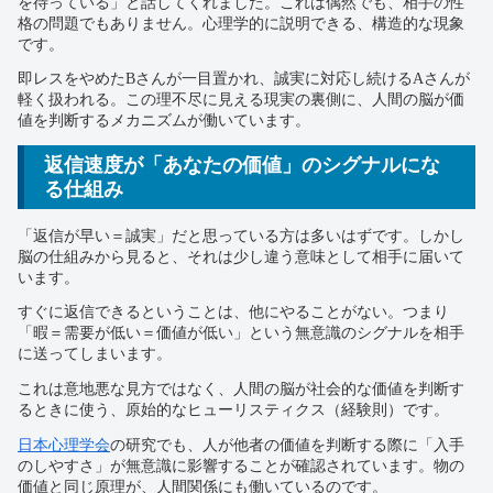
を待っている」と話してくれました。これは偶然でも、相手の性
格の問題でもありません。心理学的に説明できる、構造的な現象
です。
即レスをやめたBさんが一目置かれ、誠実に対応し続けるAさんが
軽く扱われる。この理不尽に見える現実の裏側に、人間の脳が価
値を判断するメカニズムが働いています。
返信速度が「あなたの価値」のシグナルにな
る仕組み
「返信が早い＝誠実」だと思っている方は多いはずです。しかし
脳の仕組みから見ると、それは少し違う意味として相手に届いて
います。
すぐに返信できるということは、他にやることがない。つまり
「暇＝需要が低い＝価値が低い」という無意識のシグナルを相手
に送ってしまいます。
これは意地悪な見方ではなく、人間の脳が社会的な価値を判断す
るときに使う、原始的なヒューリスティクス（経験則）です。
日本心理学会
の研究でも、人が他者の価値を判断する際に「入手
のしやすさ」が無意識に影響することが確認されています。物の
価値と同じ原理が、人間関係にも働いているのです。