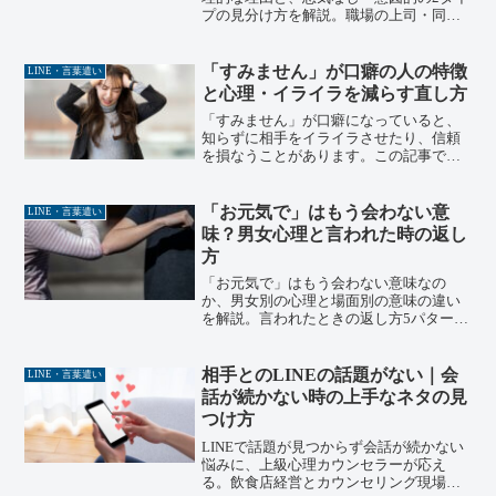
プの見分け方を解説。職場の上司・同
僚・部下、友人それぞれへの角を立てな
い対処フレーズも紹介。上級心理カウン
セラーの筆者が飲食店経営15年・コーチ
「すみません」が口癖の人の特徴
LINE・言葉遣い
ング現場の実体験をもとに整理します。
と心理・イライラを減らす直し方
「すみません」が口癖になっていると、
知らずに相手をイライラさせたり、信頼
を損なうことがあります。この記事で
は、謝り癖が生まれる心理的背景と、受
け取る側が疲弊する理由を行動心理学の
観点で解説。「ありがとう」への言い換
「お元気で」はもう会わない意
LINE・言葉遣い
えや謝罪の一歩先を伝える方法など、今
味？男女心理と言われた時の返し
日から使える具体的な改善法を紹介しま
方
す。
「お元気で」はもう会わない意味なの
か、男女別の心理と場面別の意味の違い
を解説。言われたときの返し方5パターン
も紹介します。上級心理カウンセラーの
筆者が飲食店経営・コーチング現場の実
体験をもとに整理します。ちょっとした
相手とのLINEの話題がない｜会
LINE・言葉遣い
言葉のかけ違いで誤解を生まないように
話が続かない時の上手なネタの見
気をつけたいものです。
つけ方
LINEで話題が見つからず会話が続かない
悩みに、上級心理カウンセラーが応え
る。飲食店経営とカウンセリング現場の