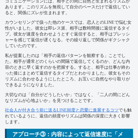
コミュニケーションには、相手との間に自然と生まれるリズムが
あります。このリズムを無視して自分のペースだけで返信してい
ると、関係にズレが生まれます。
カウンセリングで扱った他のケースでは、恋人とのLINEで悩む女
性がいました。彼女は即レス派、相手は数時間後に返信するタイ
プ。彼女が速度を合わせようとすぐ返信すると、相手はプレッシ
ャーを感じて返信が遅くなる。その繰り返しで関係がギクシャク
していたのです。
私が提案したのは「相手の返信パターンを観察する」ことでし
た。相手が通常どのくらいの間隔で返信してくるのか、どんな内
容のときに早く返すのかを把握する。すると、相手は仕事が終わ
った後にまとめて返信するタイプだとわかりました。彼女もその
リズムに合わせるようにしたところ、お互いに自然なやり取りが
できるようになりました。
大切なのは「自分がどうしたいか」ではなく、「二人の間にどん
なリズムが心地よいか」を見つけることです。
社会人が付き合う前に送るLINE頻度と恋愛に進展するコツ
でも触
れているように、返信の頻度やリズムは関係の深度に大きく影響
します。
アプローチ③：内容によって返信速度に「メ