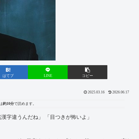
はてブ
LINE
コピー
2025.03.16
2026.06.17
は
約10分
で読めます。
然漢字違うんだね」 「目つきが怖いよ」