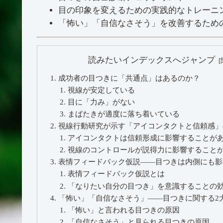
目の印象を変えるための実践的なトレーニ
「怖い」「自信なさそう」を改善するため
読みたいインデックスへジャンプ
成功者の目つきに「共通点」はあるのか？
視線が安定している
目に「力み」がない
まばたきが適度に落ち着いている
視線行動研究が示す「アイコンタクトと信頼感」
アイコンタクトは信頼形成に影響することが
視線のコントロールが説得力に影響すること
表情フィードバック仮説——目つきは内側にも影
表情フィードバック仮説とは
「なりたい自分の目つき」を意識することの
「怖い」「自信なさそう」——目つきに関する2
「怖い」と言われる目つきの原因
「自信なさそう」と見られる目つきの原因