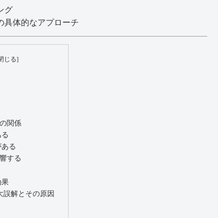
ング
の具体的なアプローチ
の関係
ある
がある
響する
効果
大誤解とその原因