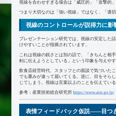
視線を合わせすぎる場合は「威圧的」「攻撃的」
つまり大切なのは「強い視線」ではなく、「適切
視線のコントロールが説得力に影
プレゼンテーション研究では、視線の安定した話
けやすいことが指摘されています。
これは視線の鋭さとは別の話で、「きちんと相手
剣に伝えようとしている」という印象を与えやす
飲食店経営時代、スタッフとの面談で気づいたこ
でも重みが違って届いてくる。逆に、目をそらし
じてしまう。視線は言葉以上のことを伝えている
参考：産業技術総合研究所
https://www.aist.go.jp/
表情フィードバック仮説——目つ