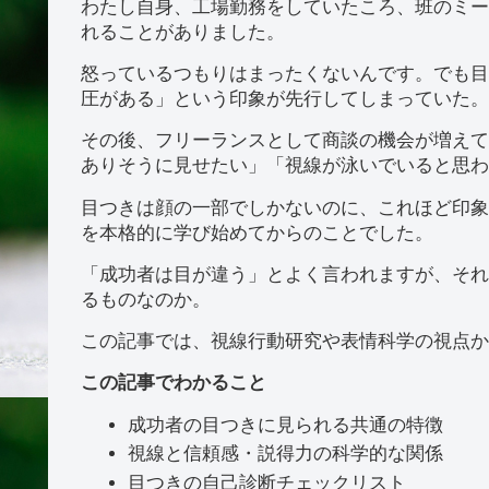
わたし自身、工場勤務をしていたころ、班のミー
れることがありました。
怒っているつもりはまったくないんです。でも目
圧がある」という印象が先行してしまっていた。
その後、フリーランスとして商談の機会が増えて
ありそうに見せたい」「視線が泳いでいると思わ
目つきは顔の一部でしかないのに、これほど印象
を本格的に学び始めてからのことでした。
「成功者は目が違う」とよく言われますが、それ
るものなのか。
この記事では、視線行動研究や表情科学の視点か
この記事でわかること
成功者の目つきに見られる共通の特徴
視線と信頼感・説得力の科学的な関係
目つきの自己診断チェックリスト