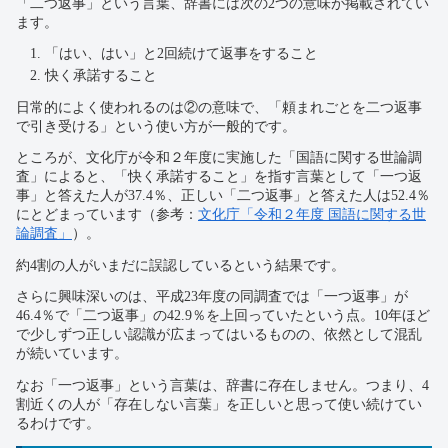
「二つ返事」という言葉、辞書には次の2つの意味が掲載されてい
ます。
「はい、はい」と2回続けて返事をすること
快く承諾すること
日常的によく使われるのは②の意味で、「頼まれごとを二つ返事
で引き受ける」という使い方が一般的です。
ところが、文化庁が令和２年度に実施した「国語に関する世論調
査」によると、「快く承諾すること」を指す言葉として「一つ返
事」と答えた人が37.4％、正しい「二つ返事」と答えた人は52.4％
にとどまっています（参考：
文化庁「令和２年度 国語に関する世
論調査」
）。
約4割の人がいまだに誤認しているという結果です。
さらに興味深いのは、平成23年度の同調査では「一つ返事」が
46.4％で「二つ返事」の42.9％を上回っていたという点。10年ほど
で少しずつ正しい認識が広まってはいるものの、依然として混乱
が続いています。
なお「一つ返事」という言葉は、辞書に存在しません。つまり、4
割近くの人が「存在しない言葉」を正しいと思って使い続けてい
るわけです。