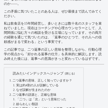
のか——。
この矛盾に気づいたことのある人は、ぜひ最後まで読んでみてく
ださい。
私は飲食店を15年間経営し、多いときには数十名のスタッフを束
ねていました。現在はコーチングや心理カウンセラーとして、人
間関係に悩む方々の相談を受ける立場になっています。その両方
の経験を通じて気づいたのは、「返事のひとつで、その人への信
頼感がまるで変わる」という事実です。
この記事では、二つ返事の正しい意味を整理しながら、行動心理
学の視点から「好かれる返事の仕方」を具体的に解説します。読
み終えた後には、返事への意識がきっと変わっているはずです。
読みたいインデックスへジャンプ
二つ返事の意味、正しく知っていますか？
実は約4割の人が誤解している
なぜ誤解が生まれたのか
二つ返事の語源と、正確な意味
「二つ」は「次」という意味だった
紛らわしい類語