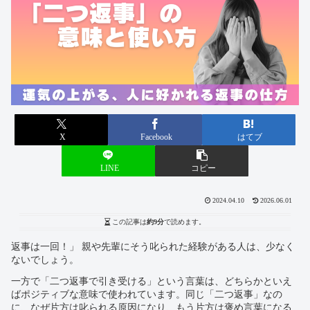
X
Facebook
はてブ
LINE
コピー
2024.04.10
2026.06.01
この記事は
約9分
で読めます。
返事は一回！」 親や先輩にそう叱られた経験がある人は、少なく
ないでしょう。
一方で「二つ返事で引き受ける」という言葉は、どちらかといえ
ばポジティブな意味で使われています。同じ「二つ返事」なの
に、なぜ片方は叱られる原因になり、もう片方は褒め言葉になる