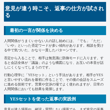
意見が違う時こそ、返事の仕方が試され
る
最初の一言が関係を決める
人間関係がうまくいかない人の話し始めには、「でも」「ただ」
「いや」といった否定ワードが多い傾向があります。相談を受け
る中で気づいた、かなり一貫したパターンです。
否定から入ることで、相手は無意識に防御モードに入ります。す
ると会話全体が「議論」のような構図になり、お互いの本音が話
しにくくなってしまうのです。
行動心理学に「YESセット」という手法があります。相手がYES
と言いやすい流れを最初に作ることで、その後の会話をスムーズ
に進める技術です。営業や交渉の場でよく使われますが、日常の
人間関係においても効果を発揮します。
YESセットを使った返事の実践例
意見が違う場面や、確認・質問したい場面でも、まず肯定の返事