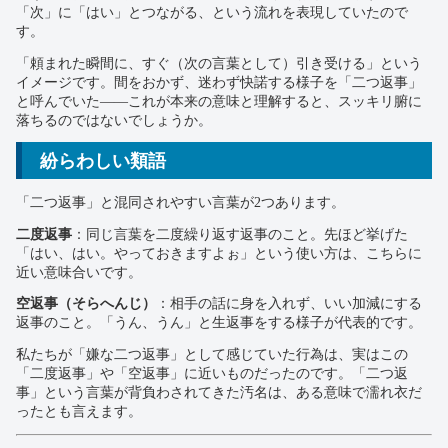
「次」に「はい」とつながる、という流れを表現していたので
す。
「頼まれた瞬間に、すぐ（次の言葉として）引き受ける」という
イメージです。間をおかず、迷わず快諾する様子を「二つ返事」
と呼んでいた——これが本来の意味と理解すると、スッキリ腑に
落ちるのではないでしょうか。
紛らわしい類語
「二つ返事」と混同されやすい言葉が2つあります。
二度返事
：同じ言葉を二度繰り返す返事のこと。先ほど挙げた
「はい、はい。やっておきますよぉ」という使い方は、こちらに
近い意味合いです。
空返事（そらへんじ）
：相手の話に身を入れず、いい加減にする
返事のこと。「うん、うん」と生返事をする様子が代表的です。
私たちが「嫌な二つ返事」として感じていた行為は、実はこの
「二度返事」や「空返事」に近いものだったのです。「二つ返
事」という言葉が背負わされてきた汚名は、ある意味で濡れ衣だ
ったとも言えます。