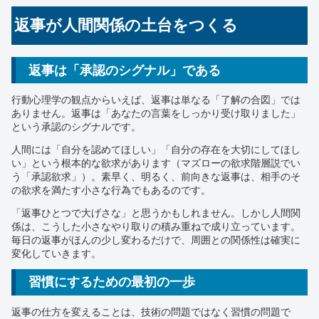
返事が人間関係の土台をつくる
返事は「承認のシグナル」である
行動心理学の観点からいえば、返事は単なる「了解の合図」では
ありません。返事は「あなたの言葉をしっかり受け取りました」
という承認のシグナルです。
人間には「自分を認めてほしい」「自分の存在を大切にしてほし
い」という根本的な欲求があります（マズローの欲求階層説でい
う「承認欲求」）。素早く、明るく、前向きな返事は、相手のそ
の欲求を満たす小さな行為でもあるのです。
「返事ひとつで大げさな」と思うかもしれません。しかし人間関
係は、こうした小さなやり取りの積み重ねで成り立っています。
毎日の返事がほんの少し変わるだけで、周囲との関係性は確実に
変化していきます。
習慣にするための最初の一歩
返事の仕方を変えることは、技術の問題ではなく習慣の問題で