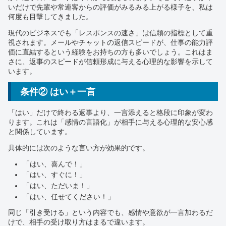
いだけで先輩や常連客からの評価がみるみる上がる様子を、私は
何度も目撃してきました。
現代のビジネスでも「レスポンスの速さ」は信頼の指標として重
視されます。メールやチャットの返信スピードが、仕事の能力評
価に直結するという経験をお持ちの方も多いでしょう。これはま
さに、返事のスピードが信頼形成に与える心理的な影響を示して
います。
条件② はい＋一言
「はい」だけで終わる返事より、一言添えると格段に印象が変わ
ります。これは「感情の言語化」が相手に与える心理的な安心感
と関係しています。
具体的には次のような言い方が効果的です。
「はい、喜んで！」
「はい、すぐに！」
「はい、ただいま！」
「はい、任せてください！」
同じ「引き受ける」という内容でも、感情や意欲が一言加わるだ
けで、相手の受け取り方はまるで違います。