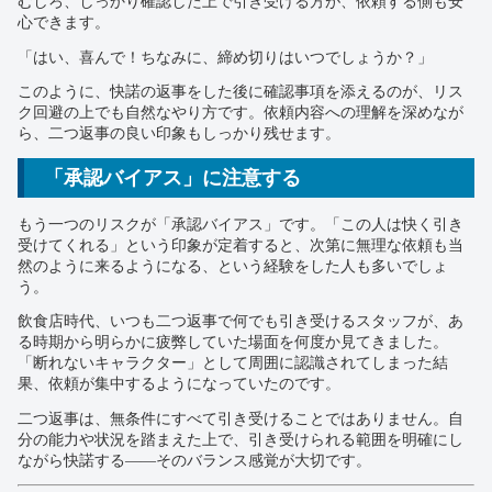
むしろ、しっかり確認した上で引き受ける方が、依頼する側も安
心できます。
「はい、喜んで！ちなみに、締め切りはいつでしょうか？」
このように、快諾の返事をした後に確認事項を添えるのが、リス
ク回避の上でも自然なやり方です。依頼内容への理解を深めなが
ら、二つ返事の良い印象もしっかり残せます。
「承認バイアス」に注意する
もう一つのリスクが「承認バイアス」です。「この人は快く引き
受けてくれる」という印象が定着すると、次第に無理な依頼も当
然のように来るようになる、という経験をした人も多いでしょ
う。
飲食店時代、いつも二つ返事で何でも引き受けるスタッフが、あ
る時期から明らかに疲弊していた場面を何度か見てきました。
「断れないキャラクター」として周囲に認識されてしまった結
果、依頼が集中するようになっていたのです。
二つ返事は、無条件にすべて引き受けることではありません。自
分の能力や状況を踏まえた上で、引き受けられる範囲を明確にし
ながら快諾する——そのバランス感覚が大切です。