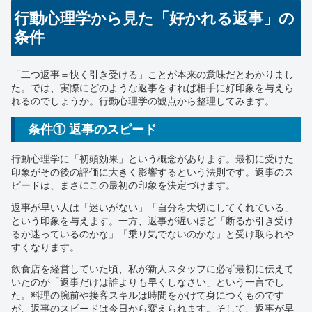
行動心理学から見た「好かれる返事」の
条件
「二つ返事＝快く引き受ける」ことが本来の意味だとわかりまし
た。では、実際にどのような返事をすれば相手に好印象を与えら
れるのでしょうか。行動心理学の観点から整理してみます。
条件① 返事のスピード
行動心理学に「初頭効果」という概念があります。最初に受けた
印象がその後の評価に大きく影響するという法則です。返事のス
ピードは、まさにこの最初の印象を決定づけます。
返事が早い人は「迷いがない」「自分を大切にしてくれている」
という印象を与えます。一方、返事が遅いほど「断るか引き受け
るか迷っているのかな」「乗り気でないのかな」と受け取られや
すくなります。
飲食店を経営していた頃、私が新人スタッフに必ず最初に伝えて
いたのが「返事だけは誰よりも早くしなさい」という一言でし
た。料理の腕前や接客スキルは時間をかけて身につくものです
が、返事のスピードは今日から変えられます。そして、返事が早