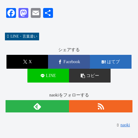
Fa
M
E
共
ce
as
m
有
bo
to
ail
LINE・言葉遣い
ok
do
n
シェアする
X
Facebook
はてブ
LINE
コピー
naokiをフォローする
naoki