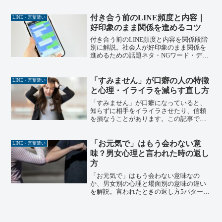
説。返信率を上げる実践的なコミュニケ
ーション術もご紹介します。
付き合う前のLINE頻度と内容｜
LINE・言葉遣い
好印象のまま関係を進めるコツ
付き合う前のLINE頻度と内容を関係段階
別に解説。社会人が好印象のまま関係を
進めるための話題ネタ・NGワード・デー
トへの自然な誘い方まで紹介。上級心理
カウンセラーの筆者がカウンセリング現
場の実体験をもとに整理します。社会人
「すみません」が口癖の人の特徴
LINE・言葉遣い
として節度のある距離を保ちつつも素敵
と心理・イライラを減らす直し方
な関係に発展させたい人は必見です。
「すみません」が口癖になっていると、
知らずに相手をイライラさせたり、信頼
を損なうことがあります。この記事で
は、謝り癖が生まれる心理的背景と、受
け取る側が疲弊する理由を行動心理学の
観点で解説。「ありがとう」への言い換
「お元気で」はもう会わない意
LINE・言葉遣い
えや謝罪の一歩先を伝える方法など、今
味？男女心理と言われた時の返し
日から使える具体的な改善法を紹介しま
方
す。
「お元気で」はもう会わない意味なの
か、男女別の心理と場面別の意味の違い
を解説。言われたときの返し方5パターン
も紹介します。上級心理カウンセラーの
筆者が飲食店経営・コーチング現場の実
体験をもとに整理します。ちょっとした