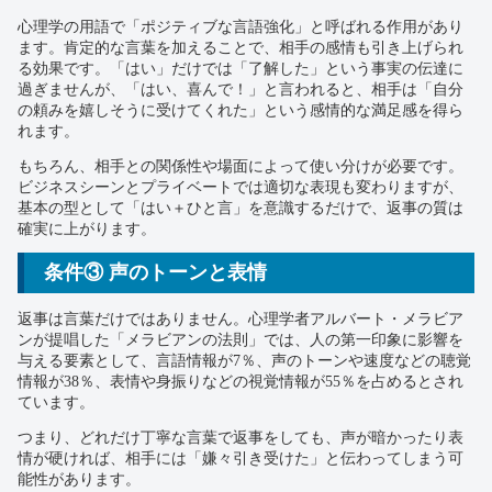
心理学の用語で「ポジティブな言語強化」と呼ばれる作用があり
ます。肯定的な言葉を加えることで、相手の感情も引き上げられ
る効果です。「はい」だけでは「了解した」という事実の伝達に
過ぎませんが、「はい、喜んで！」と言われると、相手は「自分
の頼みを嬉しそうに受けてくれた」という感情的な満足感を得ら
れます。
もちろん、相手との関係性や場面によって使い分けが必要です。
ビジネスシーンとプライベートでは適切な表現も変わりますが、
基本の型として「はい＋ひと言」を意識するだけで、返事の質は
確実に上がります。
条件③ 声のトーンと表情
返事は言葉だけではありません。心理学者アルバート・メラビア
ンが提唱した「メラビアンの法則」では、人の第一印象に影響を
与える要素として、言語情報が7％、声のトーンや速度などの聴覚
情報が38％、表情や身振りなどの視覚情報が55％を占めるとされ
ています。
つまり、どれだけ丁寧な言葉で返事をしても、声が暗かったり表
情が硬ければ、相手には「嫌々引き受けた」と伝わってしまう可
能性があります。