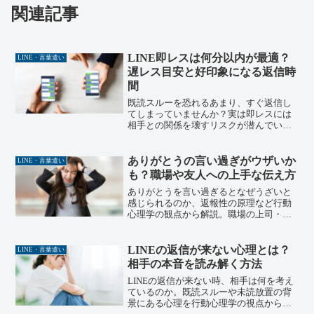
関連記事
LINE即レスは何分以内が最適？
LINE・言葉遣い
遅レス目安と好印象になる返信時
間
既読スルーを恐れるあまり、すぐ返信し
てしまっていませんか？実は即レスには
相手との関係を壊すリスクが潜んでいま
す。上級心理カウンセラーが、飲食店経
営とカウンセリング現場での実例をもと
に、返信タイミングの心理と適切な距離
ありがとうの言い過ぎがウザいか
LINE・言葉遣い
感の取り方を解説します。
も？職場や友人への上手な伝え方
ありがとうを言い過ぎるとなぜうざいと
感じられるのか、返報性の原理など行動
心理学の観点から解説。職場の上司・同
僚・部下、友人・家族それぞれへの上手
な伝え方と言い換え表を紹介します。上
級心理カウンセラーの筆者が、飲食店経
LINEの返信が来ない心理とは？
LINE・言葉遣い
営15年・カウンセリング現場の実体験を
相手の本音を読み解く方法
もとに解説。
LINEの返信が来ない時、相手は何を考え
ているのか。既読スルーや未読放置の背
景にある心理を行動心理学の視点から解