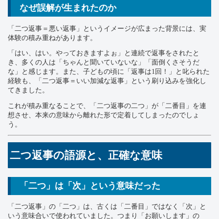
なぜ誤解が生まれたのか
「二つ返事＝悪い返事」というイメージが広まった背景には、実
体験の積み重ねがあります。
「はい、はい。やっておきますよぉ」と連続で返事をされたと
き、多くの人は「ちゃんと聞いていないな」「面倒くさそうだ
な」と感じます。また、子どもの頃に「返事は1回！」と叱られた
経験も、「二つ返事＝いい加減な返事」という刷り込みを強化し
てきました。
これが積み重なることで、「二つ返事の二つ」が「二番目」を連
想させ、本来の意味から離れた形で定着してしまったのでしょ
う。
二つ返事の語源と、正確な意味
「二つ」は「次」という意味だった
「二つ返事」の「二つ」は、古くは「二番目」ではなく「次」と
いう意味合いで使われていました。つまり「お願いします」の