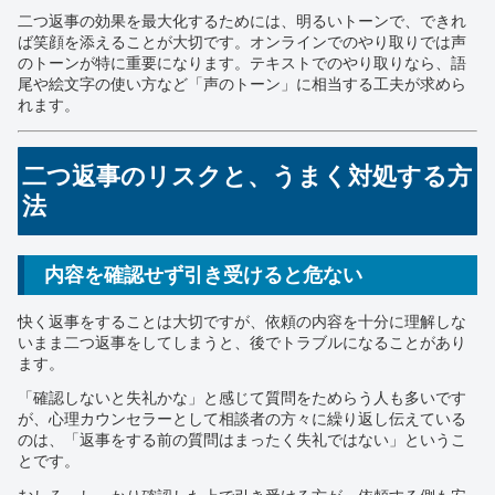
二つ返事の効果を最大化するためには、明るいトーンで、できれ
ば笑顔を添えることが大切です。オンラインでのやり取りでは声
のトーンが特に重要になります。テキストでのやり取りなら、語
尾や絵文字の使い方など「声のトーン」に相当する工夫が求めら
れます。
二つ返事のリスクと、うまく対処する方
法
内容を確認せず引き受けると危ない
快く返事をすることは大切ですが、依頼の内容を十分に理解しな
いまま二つ返事をしてしまうと、後でトラブルになることがあり
ます。
「確認しないと失礼かな」と感じて質問をためらう人も多いです
が、心理カウンセラーとして相談者の方々に繰り返し伝えている
のは、「返事をする前の質問はまったく失礼ではない」というこ
とです。