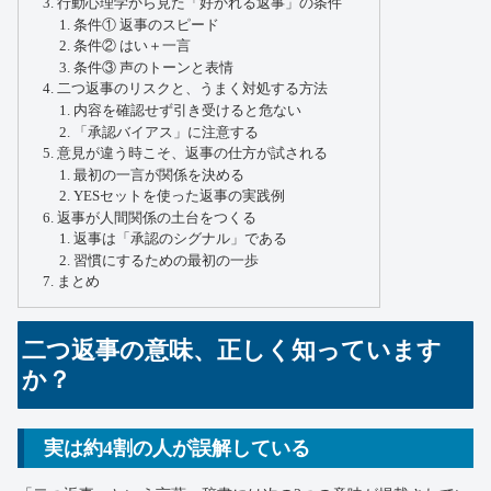
行動心理学から見た「好かれる返事」の条件
条件① 返事のスピード
条件② はい＋一言
条件③ 声のトーンと表情
二つ返事のリスクと、うまく対処する方法
内容を確認せず引き受けると危ない
「承認バイアス」に注意する
意見が違う時こそ、返事の仕方が試される
最初の一言が関係を決める
YESセットを使った返事の実践例
返事が人間関係の土台をつくる
返事は「承認のシグナル」である
習慣にするための最初の一歩
まとめ
二つ返事の意味、正しく知っています
か？
実は約4割の人が誤解している