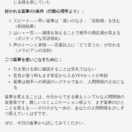
じる様を表していた
好かれる返事の3条件（行動心理学より）：
スピード——早い返事は「迷いのなさ」「信頼感」を生む
（初頭効果）
はい＋一言——感情を加えることで相手の満足感が高まる
（ポジティブな言語強化）
声のトーンと表情——言葉以上に「どう言うか」が伝わる
（メラビアンの法則）
二つ返事を使いこなすために：
引き受ける前に確認することは失礼ではない
意見が違う時もまず肯定から入るYESセットが有効
返事は相手への承認のシグナルであり、人間関係の土台にな
る
返事を変えることは、今日からできる最もシンプルな人間関係の
改善策です。難しいコミュニケーション術より、まず返事のひと
ことを変える——その小さな一歩が、あなたの人間関係を少しず
つ変えていくはずです。
ぜひ、今日の返事から試してみてください。