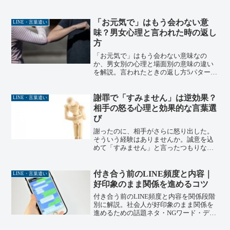
テンプレ3選、既読スルー後の追いLINE
の正解、復縁がうまくいく人の共通点ま
で、行動心理学の視点で整理する。
「お元気で」はもう会わない意
LINE・言葉遣い
味？男女心理と言われた時の返し
方
「お元気で」はもう会わない意味なの
か、男女別の心理と場面別の意味の違い
を解説。言われたときの返し方5パターン
も紹介します。上級心理カウンセラーの
筆者が飲食店経営・コーチング現場の実
体験をもとに整理します。ちょっとした
謝罪で「すみません」は逆効果？
LINE・言葉遣い
言葉のかけ違いで誤解を生まないように
相手の怒る心理と効果的な言葉選
気をつけたいものです。
び
謝ったのに、相手がさらに怒り出した。
そういう経験はありませんか。誠意を込
めて「すみません」と言ったつもりなの
に、「気持ちが伝わらない」「逃げてい
る」と言われてしまう。何度謝っても感
情が収まる気配がない。謝罪の言葉が、
付き合う前のLINE頻度と内容｜
LINE・言葉遣い
なぜか火に油を注いでいる...
好印象のまま関係を進めるコツ
付き合う前のLINE頻度と内容を関係段階
別に解説。社会人が好印象のまま関係を
進めるための話題ネタ・NGワード・デー
トへの自然な誘い方まで紹介。上級心理
カウンセラーの筆者がカウンセリング現