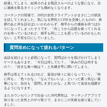
経過してしまう。結局そのまま既読スルーのような形になり、次
に連絡を取るタイミングも掴めなくなります。
コーチングの現場で、20代の女性クライアントがまさにこの状況
を話してくれました。気になる男性とLINEを交換したものの、挨
拶のあと何を話せばいいかわからず、相手からの連絡を待つばか
りになってしまったそうです。「向こうから話題を振ってくれる
のを待っているけれど、相手も同じことを思っているのかもしれ
ない」と不安を口にしていました。
質問攻めになって疲れるパターン
会話を続けようと必死になって、質問ばかりを投げかけてしまう
ケースもあります。「今日は何してた？」「休みの日は何する
の？」「好きな食べ物は？」と矢継ぎ早に聞いてしまう。
相手は答えてくれるけれど、返信が徐々に短くなっていく。「特
に何も」「色々かな」「なんでもいいよ」といった素っ気ない返
事になり、自分も「質問しすぎたかな」と気づいて送信を躊躇す
るようになります。
またカウンセリングで出会った30代男性は、マッチングアプリで
知り合った女性とのやり取りで、まさにこの失敗を繰り返してい
ました。