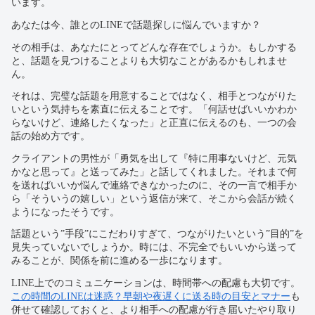
います。
あなたは今、誰とのLINEで話題探しに悩んでいますか？
その相手は、あなたにとってどんな存在でしょうか。もしかする
と、話題を見つけることよりも大切なことがあるかもしれませ
ん。
それは、完璧な話題を用意することではなく、相手とつながりた
いという気持ちを素直に伝えることです。「何話せばいいかわか
らないけど、連絡したくなった」と正直に伝えるのも、一つの会
話の始め方です。
クライアントの男性が「勇気を出して『特に用事ないけど、元気
かなと思って』と送ってみた」と話してくれました。それまで何
を送ればいいか悩んで連絡できなかったのに、その一言で相手か
ら「そういうの嬉しい」という返信が来て、そこから会話が続く
ようになったそうです。
話題という”手段”にこだわりすぎて、つながりたいという”目的”を
見失っていないでしょうか。時には、不完全でもいいから送って
みることが、関係を前に進める一歩になります。
LINE上でのコミュニケーションは、時間帯への配慮も大切です。
この時間のLINEは迷惑？早朝や夜遅くに送る時の目安とマナー
も
併せて確認しておくと、より相手への配慮が行き届いたやり取り