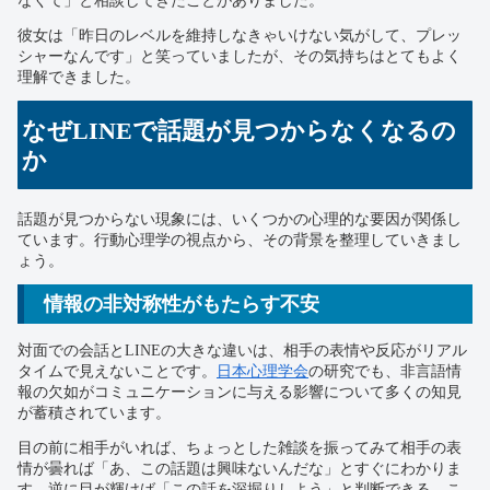
なくて」と相談してきたことがありました。
彼女は「昨日のレベルを維持しなきゃいけない気がして、プレッ
シャーなんです」と笑っていましたが、その気持ちはとてもよく
理解できました。
なぜLINEで話題が見つからなくなるの
か
話題が見つからない現象には、いくつかの心理的な要因が関係し
ています。行動心理学の視点から、その背景を整理していきまし
ょう。
情報の非対称性がもたらす不安
対面での会話とLINEの大きな違いは、相手の表情や反応がリアル
タイムで見えないことです。
日本心理学会
の研究でも、非言語情
報の欠如がコミュニケーションに与える影響について多くの知見
が蓄積されています。
目の前に相手がいれば、ちょっとした雑談を振ってみて相手の表
情が曇れば「あ、この話題は興味ないんだな」とすぐにわかりま
す。逆に目が輝けば「この話を深掘りしよう」と判断できる。こ