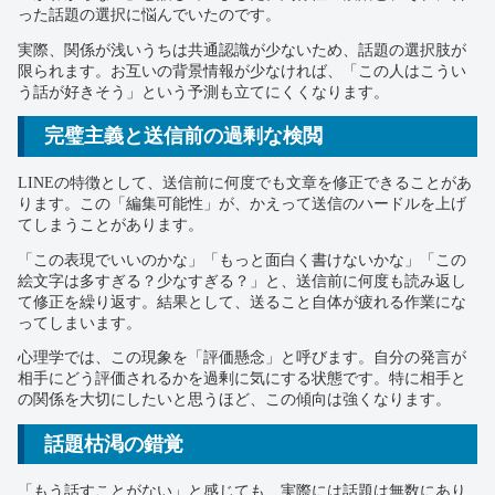
った話題の選択に悩んでいたのです。
実際、関係が浅いうちは共通認識が少ないため、話題の選択肢が
限られます。お互いの背景情報が少なければ、「この人はこうい
う話が好きそう」という予測も立てにくくなります。
完璧主義と送信前の過剰な検閲
LINEの特徴として、送信前に何度でも文章を修正できることがあ
ります。この「編集可能性」が、かえって送信のハードルを上げ
てしまうことがあります。
「この表現でいいのかな」「もっと面白く書けないかな」「この
絵文字は多すぎる？少なすぎる？」と、送信前に何度も読み返し
て修正を繰り返す。結果として、送ること自体が疲れる作業にな
ってしまいます。
心理学では、この現象を「評価懸念」と呼びます。自分の発言が
相手にどう評価されるかを過剰に気にする状態です。特に相手と
の関係を大切にしたいと思うほど、この傾向は強くなります。
話題枯渇の錯覚
「もう話すことがない」と感じても、実際には話題は無数にあり