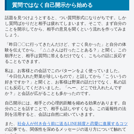
質問ではなく自己開示から始める
話題を見つけようとすると、つい質問形式になりがちです。しか
し質問ばかりだと相手は疲れてしまいます。そこで、まず自分の
ことを開示してから、相手の意見を聞くという流れを作ってみま
しょう。
「昨日〇〇に行ってきたんだけど、すごく良かった」と自分の体
験を伝えてから、「△△さんは行ったことある？」と聞く。この
順序だと、相手は質問に答えるだけでなく、こちらの話に反応す
ることもできます。
私は、お客様との会話でこのパターンをよく使っていました。
「今日仕入れた野菜が珍しいもので」と話してから「こういうの
好きですか？」と聞くと、お客様は野菜の話だけでなく、私の話
にも反応してくださいました。「へー、どこで仕入れたんです
か？」と会話が広がることも多かったのです。
自己開示には、相手との心理的距離を縮める効果があります。自
分のことを話すことで、相手も話しやすくなる。この返報性の法
則を活用すると、会話は自然に続いていきます。
また、
社会人が付き合う前に送るLINE頻度と恋愛に進展するコツ
の記事でも、関係性を深めるメッセージの送り方について触れて